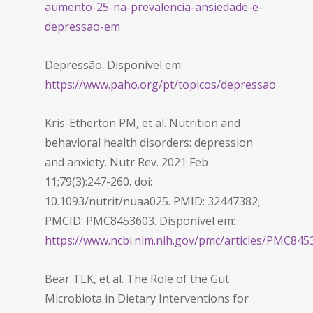
aumento-25-na-prevalencia-ansiedade-e-
depressao-em
Depressão. Disponível em:
https://www.paho.org/pt/topicos/depressao
Kris-Etherton PM, et al. Nutrition and
behavioral health disorders: depression
and anxiety. Nutr Rev. 2021 Feb
11;79(3):247-260. doi:
10.1093/nutrit/nuaa025. PMID: 32447382;
PMCID: PMC8453603. Disponível em:
https://www.ncbi.nlm.nih.gov/pmc/articles/PMC84
Bear TLK, et al. The Role of the Gut
Microbiota in Dietary Interventions for