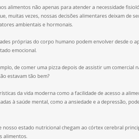
os alimentos não apenas para atender a necessidade fisiol
ue, muitas vezes, nossas decisões alimentares deixam de se
atores ambientais e hormonais.
dades próprias do corpo humano podem envolver desde o ape
tado emocional.
mplo, de comer uma pizza depois de assistir um comercial 
 não estavam tão bem?
rísticas da vida moderna como a facilidade de acesso a alim
ionadas à saúde mental, como a ansiedade e a depressão, p
e nosso estado nutricional chegam ao córtex cerebral prin
s alimentos.