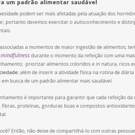
ara um padrão alimentar saudável
besidade podem ser mais afetadas pela atuação dos hormôni
 portanto devemos exercitar o autoconhecimento e disting
tais.
os associadas a momentos de maior ingestão de alimentos; t
mindfulness
u
durante o momento da refeição com uma masti
hamento; priorizar alimentos coloridos e in natura, ricos e
ciedade
; além de inserir a atividade física na rotina de diár
s em busca de um padrão alimentar mais saudável.
hamento é importante para garantir que cada refeição da 
s, fibras, proteínas, gorduras boas e compostos antioxidan
al.
você? Então, não deixe de compartilhá-lo com outras pessoa